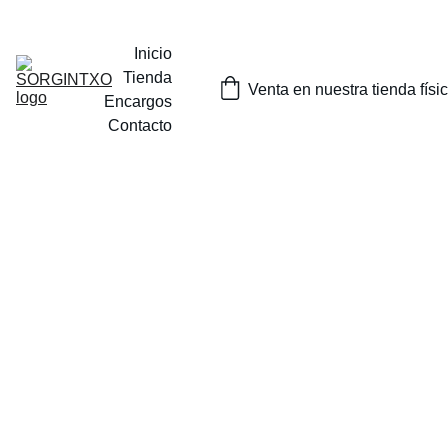
¡SORTEOS MENSUALES DE NUESTROS PRODUCTOS EN 
INSTAGRAM O EN NUESTRA TIENDA FISICA EN TOLOSA!
Inicio
Tienda
Venta en nuestra tienda físi
Encargos
Contacto