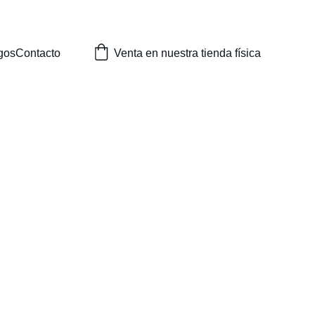
DA FISICA EN TOLOSA!
gos
Contacto
Venta en nuestra tienda física
as de agua Super