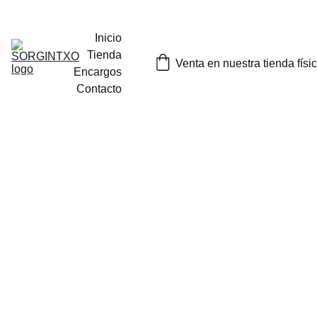
¡SORTEOS MENSUALES DE NUESTROS PRODUCTOS EN 
INSTAGRAM O EN NUESTRA TIENDA FISICA EN TOLOSA!
Inicio
Tienda
Venta en nuestra tienda físi
Encargos
Contacto