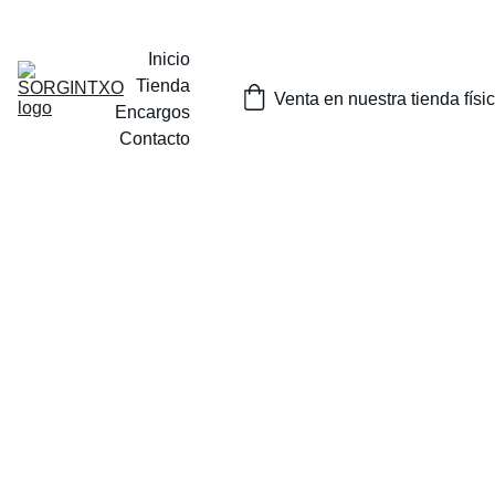
¡SORTEOS MENSUALES DE NUESTROS PRODUCTOS EN 
INSTAGRAM O EN NUESTRA TIENDA FISICA EN TOLOSA!
Inicio
Tienda
Venta en nuestra tienda físi
Encargos
Contacto