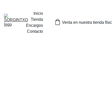
¡SORTEOS MENSUALES DE NUESTROS PRODUCTOS EN 
INSTAGRAM O EN NUESTRA TIENDA FISICA EN TOLOSA!
Inicio
Tienda
Venta en nuestra tienda físi
Encargos
Contacto