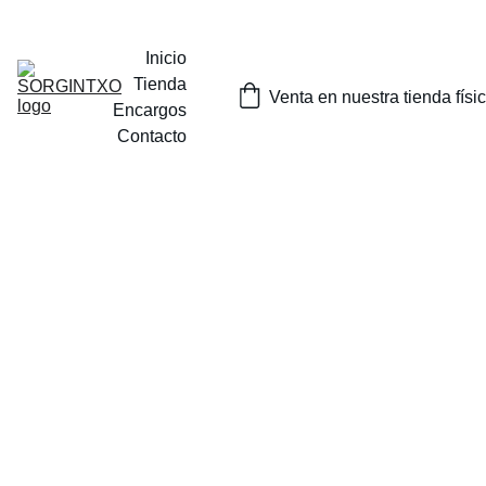
¡SORTEOS MENSUALES DE NUESTROS PRODUCTOS EN 
INSTAGRAM O EN NUESTRA TIENDA FISICA EN TOLOSA!
Inicio
Tienda
Venta en nuestra tienda físi
Encargos
Contacto