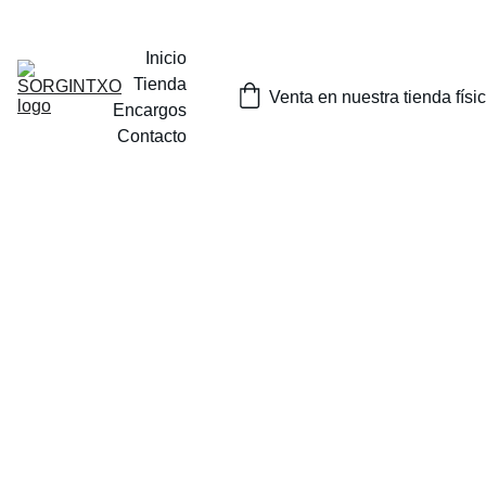
¡SORTEOS MENSUALES DE NUESTROS PRODUCTOS EN 
INSTAGRAM O EN NUESTRA TIENDA FISICA EN TOLOSA!
Inicio
Tienda
Venta en nuestra tienda físi
Encargos
Contacto