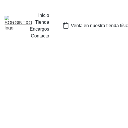
¡SORTEOS MENSUALES DE NUESTROS PRODUCTOS EN 
INSTAGRAM O EN NUESTRA TIENDA FISICA EN TOLOSA!
Inicio
Tienda
Venta en nuestra tienda físi
Encargos
Contacto