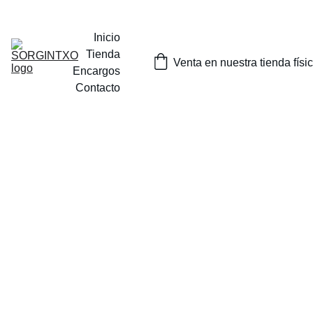
¡SORTEOS MENSUALES DE NUESTROS PRODUCTOS EN 
INSTAGRAM O EN NUESTRA TIENDA FISICA EN TOLOSA!
Inicio
Tienda
Venta en nuestra tienda físi
Encargos
Contacto