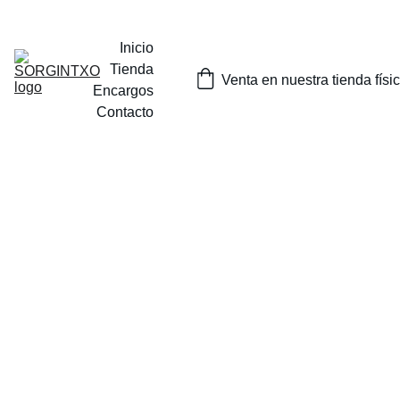
¡SORTEOS MENSUALES DE NUESTROS PRODUCTOS EN 
INSTAGRAM O EN NUESTRA TIENDA FISICA EN TOLOSA!
Inicio
Tienda
Venta en nuestra tienda físi
Encargos
Contacto