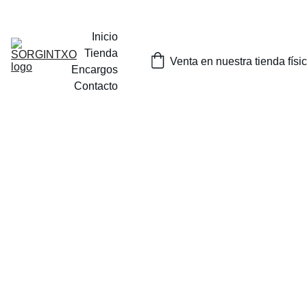
¡SORTEOS MENSUALES DE NUESTROS PRODUCTOS EN 
INSTAGRAM O EN NUESTRA TIENDA FISICA EN TOLOSA!
Inicio
Tienda
Venta en nuestra tienda físi
Encargos
Contacto